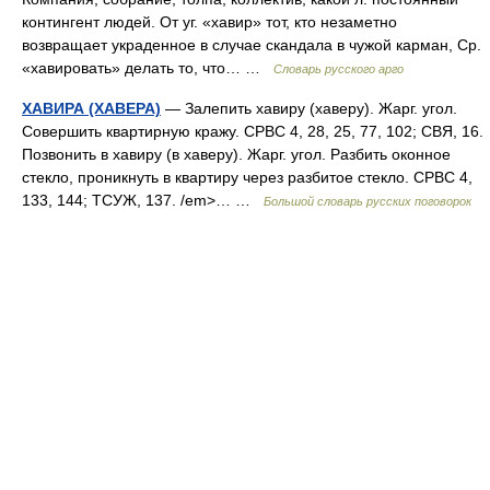
контингент людей. От уг. «хавир» тот, кто незаметно
возвращает украденное в случае скандала в чужой карман, Ср.
«хавировать» делать то, что… …
Словарь русского арго
ХАВИРА (ХАВЕРА)
— Залепить хавиру (хаверу). Жарг. угол.
Совершить квартирную кражу. СРВС 4, 28, 25, 77, 102; СВЯ, 16.
Позвонить в хавиру (в хаверу). Жарг. угол. Разбить оконное
стекло, проникнуть в квартиру через разбитое стекло. СРВС 4,
133, 144; ТСУЖ, 137. /em>… …
Большой словарь русских поговорок