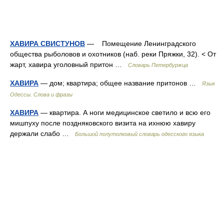
ХАВИРА СВИСТУНОВ
— Помещение Ленинградского
общества рыболовов и охотников (наб. реки Пряжки, 32). < От
жарт, хавира уголовный притон …
Словарь Петербуржца
ХАВИРА
— дом; квартира; общее название притонов …
Язык
Одессы. Слова и фразы
ХАВИРА
— квартира. А ноги медицинское светило и всю его
мишпуху после поздняковского визита на ихнюю хавиру
держали слабо …
Большой полутолковый словарь одесского языка