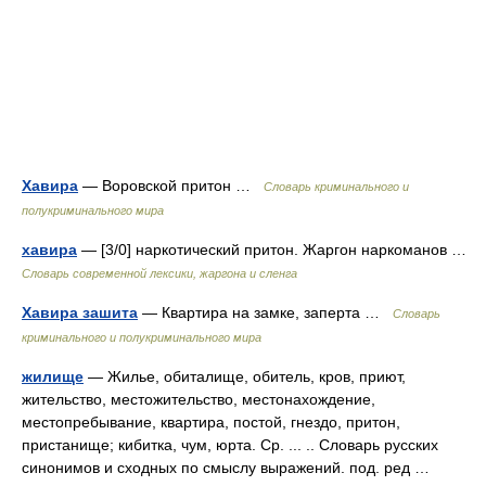
Хавира
— Воровской притон …
Словарь криминального и
полукриминального мира
хавира
— [3/0] наркотический притон. Жаргон наркоманов …
Cловарь современной лексики, жаргона и сленга
Хавира зашита
— Квартира на замке, заперта …
Словарь
криминального и полукриминального мира
жилище
— Жилье, обиталище, обитель, кров, приют,
жительство, местожительство, местонахождение,
местопребывание, квартира, постой, гнездо, притон,
пристанище; кибитка, чум, юрта. Ср. ... .. Словарь русских
синонимов и сходных по смыслу выражений. под. ред …