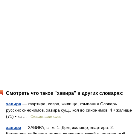
Смотреть что такое "хавира" в других словарях:
хавира
— квартира, хевра, жилище, компания Словарь
русских синонимов. хавира сущ., кол во синонимов: 4 • жилище
(71) • кв …
Словарь синонимов
хавира
— ХАВИРА, ы, ж. 1. Дом, жилище, квартира. 2.
Компания, собрание, толпа, коллектив, какой л. постоянный